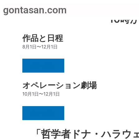
内
スウェーデン北部の現代
gontasan.com
容
10時
を
ス
キ
作品と日程
ッ
8月1日〜12月1日
プ
続きを読む
オペレーション劇場
10月1日〜12月1日
続きを読む
「哲学者ドナ・ハラウ